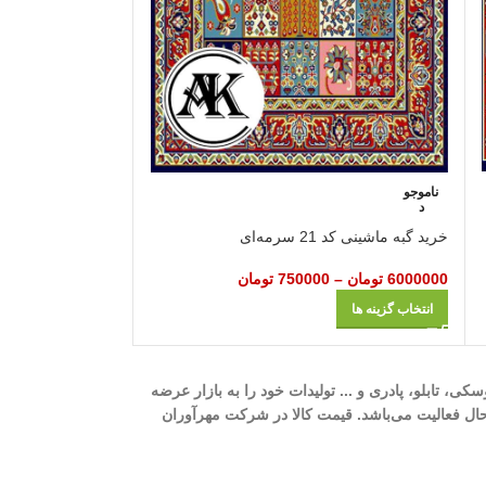
ناموجو
ناموجو
د
د
خرید گبه ماشینی کد 36 سرمه
خرید گبه ماشینی کد 21 سرمه‌ای
6000000
تومان
–
6000000
تومان
–
750000
تومان
انتخاب گزینه ها
انتخاب گزینه ها
ه، 700 شانه، 1000 شانه، 1200 شانه، گلیم، گبه، ویژن، وینتیج، عروسکی، تابلو، پادری و ... تولیدات خود را به بازار عرضه
وری، تک و عمده در حال فعالیت می‌باشد. قیمت کالا در شرکت مهرآوران