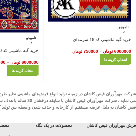
ناموجو
د
ناموجو
خرید گبه ماشینی کد 18 سرمه‌ای
د
خرید گبه ماشینی کد 20 سرمه‌ای
6000000
تومان
–
750000
تومان
انتخاب گزینه ها
6000000
تومان
–
000
انتخاب گزینه ها
می نماید . شرکت مهرآ
فیض کاشان به دلیل عرضه مستقیم از کارخانه و حذف شدن واسطه بین تولید کنند
فرش مهرآوران فیض کاشان
محصولات در یک نگاه
محصول