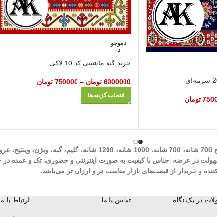
ناموجو
د
خرید گبه ماشینی کد 10 لاکی
6000000
تومان
–
750000
تومان
انتخاب گزینه ها
750
تومان
شرکت مهرآوران فیض کاشان در زمینه تولید انواع فرش‌های ماشینی نظیر طرح 700 شان
وران فیض کاشان با سابقه درخشان 30 ساله با هدف سهولت در عرضه اجناس با کیفیت به صورت اینترنتی و حض
ه و خریدار از قیمت‌های بازار مناسب تر و ارزان تر می‌باشد.
ات در یک نگاه
تماس با ما
ارتباط با ما