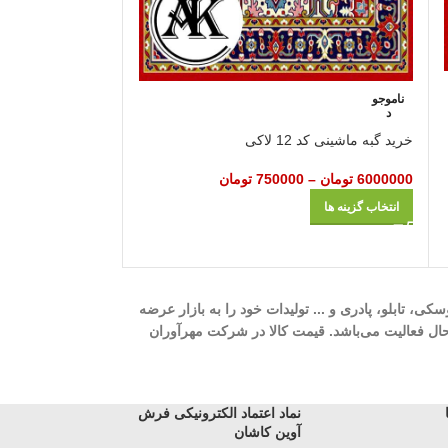
ناموجو
ناموجو
د
د
خرید گبه ماشینی کد 12 لاکی
خرید گبه ماشینی کد 16 لا
6000000
تومان
–
750000
تومان
6000000
تومان
–
انتخاب گزینه ها
انتخاب گزینه ها
ه، 700 شانه، 1000 شانه، 1200 شانه، گلیم، گبه، ویژن، وینتیج، عروسکی، تابلو، پادری و ... تولیدات خود را به بازار عرضه
وری، تک و عمده در حال فعالیت می‌باشد. قیمت کالا در شرکت مهرآوران
نماد اعتماد الکترونیکی فرش
آوین کاشان