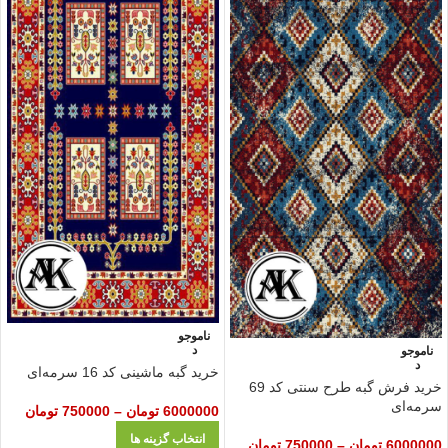
ناموجو
د
ناموجو
د
خرید گبه ماشینی کد 16 سرمه‌ای
خرید فرش گبه طرح سنتی کد 69
سرمه‌ای
6000000
تومان
–
750000
تومان
انتخاب گزینه ها
6000000
تومان
–
750000
تومان