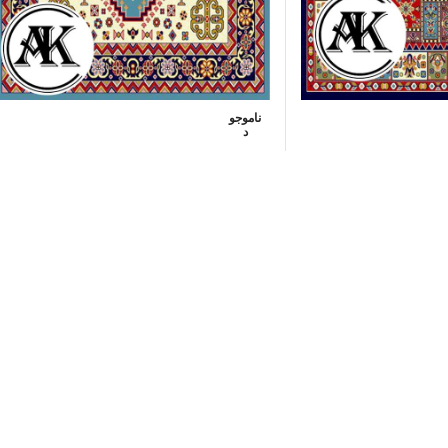
ناموجو
د
خرید گبه ماشینی کد 36 آبی
750
تومان
6000000
تومان
–
750000
تومان
انتخاب گزینه ها
شرکت مهرآوران فیض کاشان در زمینه تولید انواع فرش‌های ماشینی نظیر طرح 700 شان
وران فیض کاشان با سابقه درخشان 30 ساله با هدف سهولت در عرضه اجناس با کیفیت به صورت اینترنتی و حض
ه و خریدار از قیمت‌های بازار مناسب تر و ارزان تر می‌باشد.
ات در یک نگاه
تماس با ما
ارتباط با ما