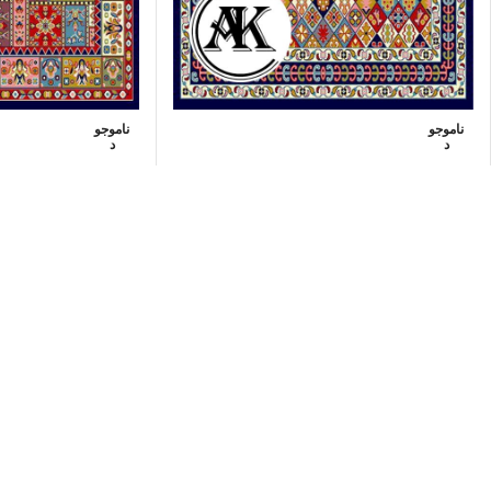
ناموجو
ناموجو
د
د
خرید گبه ماشینی کد 31 سرمه ای
خرید گبه ماشینی کد 32 سرمه‌ای
6000000
تومان
–
750000
تومان
6000000
تومان
–
000
انتخاب گزینه ها
انتخاب گزینه ها
می نماید . شرکت مهرآ
فیض کاشان به دلیل عرضه مستقیم از کارخانه و حذف شدن واسطه بین تولید کنند
فرش مهرآوران فیض کاشان
محصولات در یک نگاه
محصول