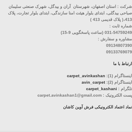
شرکت : استان اصفهان، شهرستان آران و بیدگل، شهرک صنعتی سلیمان
صباحی بیدگلی، ابتدای بلوار هیئت امنا سازندگی، ابتدای بلوار تجارت، پلاک
413،( پلاک قدیمی 413 )
شماره ثابت :
031-54759249 (ساعت پاسخگویی 9-15)
مشاوره و سفارش :
09134807390
09133769079
ارتباط با ما
اینستاگرام (1):
carpet_avinkashan
اینستاگرام (2):
avin_carpet
تلگرام :
carpet_kashani
پست الکترونیک : carpet.avinkashan1@gmail.com
نماد اعتماد الکترونیکی فرش آوین کاشان