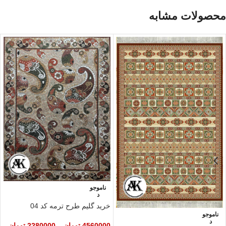
محصولات مشابه
ناموجو
د
خرید گلیم طرح ترمه کد 04
ناموجو
د
4560000
تومان
–
2280000
تومان