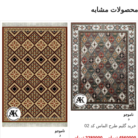
محصولات مشابه
ناموجو
د
خرید گلیم طرح الماس کد 02
ناموجو
د
4560000
تومان
–
2280000
تومان