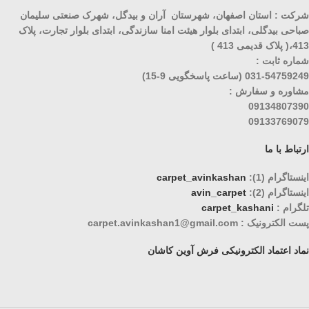
شرکت : استان اصفهان، شهرستان آران و بیدگل، شهرک صنعتی سلیمان
صباحی بیدگلی، ابتدای بلوار هیئت امنا سازندگی، ابتدای بلوار تجارت، پلاک
413،( پلاک قدیمی 413 )
شماره ثابت :
031-54759249 (ساعت پاسخگویی 9-15)
مشاوره و سفارش :
09134807390
09133769079
ارتباط با ما
اینستاگرام (1):
carpet_avinkashan
اینستاگرام (2):
avin_carpet
تلگرام :
carpet_kashani
پست الکترونیک : carpet.avinkashan1@gmail.com
نماد اعتماد الکترونیکی فرش آوین کاشان