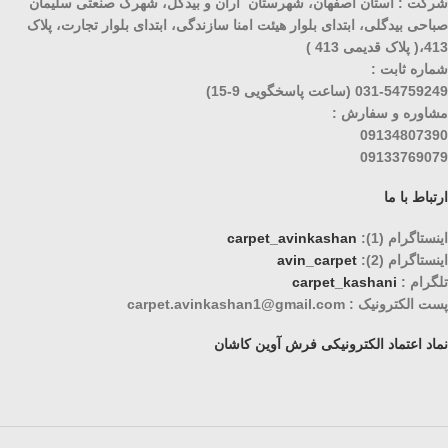
شرکت : استان اصفهان، شهرستان آران و بیدگل، شهرک صنعتی سلیمان
صباحی بیدگلی، ابتدای بلوار هیئت امنا سازندگی، ابتدای بلوار تجارت، پلاک
413،( پلاک قدیمی 413 )
شماره ثابت :
031-54759249 (ساعت پاسخگویی 9-15)
مشاوره و سفارش :
09134807390
09133769079
ارتباط با ما
اینستاگرام (1):
carpet_avinkashan
اینستاگرام (2):
avin_carpet
تلگرام :
carpet_kashani
پست الکترونیک : carpet.avinkashan1@gmail.com
نماد اعتماد الکترونیکی فرش آوین کاشان