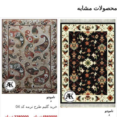
محصولات مشابه
ناموجو
د
خرید گلیم طرح ترمه کد 04
ناموجو
د
4560000
تومان
–
2280000
تومان