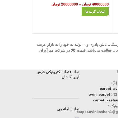
40000000
تومان
–
20000000
تومان
40000000
تومان
–
انتخاب گزینه ها
انتخاب گزینه ها
ه، 700 شانه، 1000 شانه، 1200 شانه، گلیم، گبه، ویژن، وینتیج، عروسکی، تابلو، پادری و ... تولیدات خود را به بازار عرضه
وری، تک و عمده در حال فعالیت می‌باشد. قیمت کالا در شرکت مهرآوران
نماد اعتماد الکترونیکی فرش
آوین کاشان
:
carpet_a
:
avin_carpet
carpet_kasha
نیک :
نماد ساماندهی
carpet.avinkashan1@g