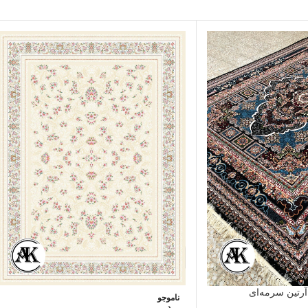
ناموجو
د