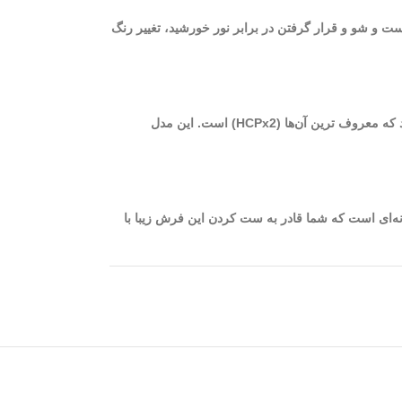
ست و شو و قرار گرفتن در برابر نور خورشید، تغییر رنگ
از بهترین فرش‌های ماشینی کاشان می‌توان به فرش‌های 700 شانه با تراکم 2550 اشاره نمود. برای بافت این فرش‌ها از دستگاه‌های مختلفی استفاده می‌شود که معروف ترین آن‌ها (HCPx2) است. این مدل
اریس نقره‌ای به گونه‌ای است که شما قادر به ست کردن این فرش زیبا با