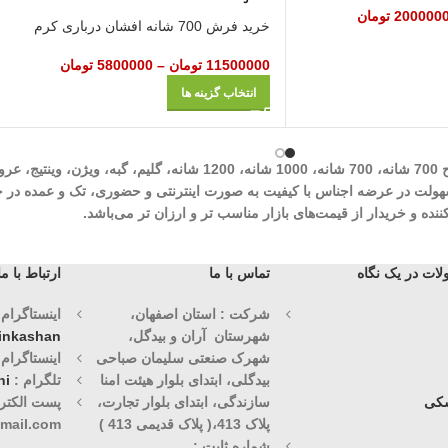
200000
تومان
خرید فرش 700 شانه افشان درباری کرم
11500000
تومان
–
5800000
تومان
انتخاب گزینه ها
شرکت مهرآوران فیض کاشان در زمینه تولید انواع فرش‌های ماشینی نظیر طرح 700 شان
وران فیض کاشان با سابقه درخشان 30 ساله با هدف سهولت در عرضه اجناس با کیفیت به صورت اینترنتی و حض
ه و خریدار از قیمت‌های بازار مناسب تر و ارزان تر می‌باشد.
ات در یک نگاه
تماس با ما
ارتباط با ما
شرکت : استان اصفهان،
اینستاگرام (1)
شهرستان آران و بیدگل،
vinkashan
شهرک صنعتی سلیمان صباحی
اینستاگرام (2)
بیدگلی، ابتدای بلوار هیئت امنا
تلگرام :
ni
کی
سازندگی، ابتدای بلوار تجارت،
پست الکترو
پلاک 413،( پلاک قدیمی 413 )
mail.com
شماره ثابت :