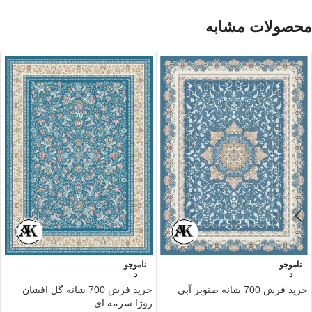
محصولات مشابه
ناموجو
ناموجو
د
د
خرید فرش 700 شانه صنوبر آبی
خرید فرش 700 شانه گل‌ افشان
روژا سرمه ای