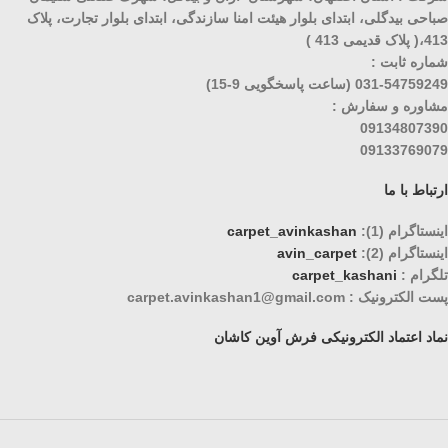
صباحی بیدگلی، ابتدای بلوار هیئت امنا سازندگی، ابتدای بلوار تجارت، پلاک
413،( پلاک قدیمی 413 )
شماره ثابت :
031-54759249 (ساعت پاسخگویی 9-15)
مشاوره و سفارش :
09134807390
09133769079
ارتباط با ما
اینستاگرام (1):
carpet_avinkashan
اینستاگرام (2):
avin_carpet
تلگرام :
carpet_kashani
پست الکترونیک : carpet.avinkashan1@gmail.com
نماد اعتماد الکترونیکی فرش آوین کاشان