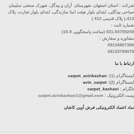
شرکت : استان اصفهان، شهرستان آران و بیدگل، شهرک صنعتی سلیمان
صباحی بیدگلی، ابتدای بلوار هیئت امنا سازندگی، ابتدای بلوار تجارت، پلاک
413،( پلاک قدیمی 413 )
شماره ثابت :
031-54759249 (ساعت پاسخگویی 9-15)
مشاوره و سفارش :
09134807390
09133769079
ارتباط با ما
اینستاگرام (1):
carpet_avinkashan
اینستاگرام (2):
avin_carpet
تلگرام :
carpet_kashani
پست الکترونیک : carpet.avinkashan1@gmail.com
نماد اعتماد الکترونیکی فرش آوین کاشان