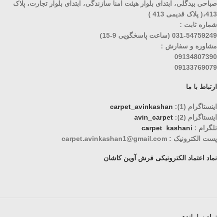
صباحی بیدگلی، ابتدای بلوار هیئت امنا سازندگی، ابتدای بلوار تجارت، پلاک
413،( پلاک قدیمی 413 )
شماره ثابت :
031-54759249 (ساعت پاسخگویی 9-15)
مشاوره و سفارش :
09134807390
09133769079
ارتباط با ما
اینستاگرام (1):
carpet_avinkashan
اینستاگرام (2):
avin_carpet
تلگرام :
carpet_kashani
پست الکترونیک : carpet.avinkashan1@gmail.com
نماد اعتماد الکترونیکی فرش آوین کاشان
نماد ساماندهی