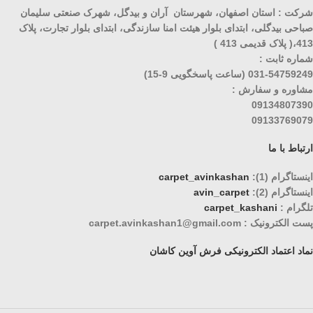
شرکت : استان اصفهان، شهرستان آران و بیدگل، شهرک صنعتی سلیمان
صباحی بیدگلی، ابتدای بلوار هیئت امنا سازندگی، ابتدای بلوار تجارت، پلاک
413،( پلاک قدیمی 413 )
شماره ثابت :
031-54759249 (ساعت پاسخگویی 9-15)
مشاوره و سفارش :
09134807390
09133769079
ارتباط با ما
اینستاگرام (1):
carpet_avinkashan
اینستاگرام (2):
avin_carpet
تلگرام :
carpet_kashani
پست الکترونیک : carpet.avinkashan1@gmail.com
نماد اعتماد الکترونیکی فرش آوین کاشان