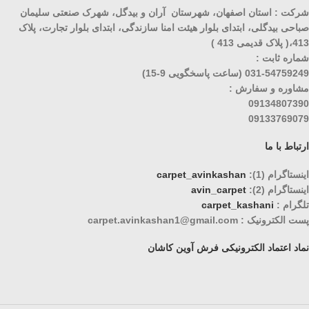
شرکت : استان اصفهان، شهرستان آران و بیدگل، شهرک صنعتی سلیمان
صباحی بیدگلی، ابتدای بلوار هیئت امنا سازندگی، ابتدای بلوار تجارت، پلاک
413،( پلاک قدیمی 413 )
شماره ثابت :
031-54759249 (ساعت پاسخگویی 9-15)
مشاوره و سفارش :
09134807390
09133769079
ارتباط با ما
اینستاگرام (1):
carpet_avinkashan
اینستاگرام (2):
avin_carpet
تلگرام :
carpet_kashani
پست الکترونیک : carpet.avinkashan1@gmail.com
نماد اعتماد الکترونیکی فرش آوین کاشان