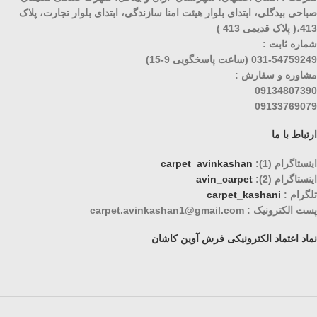
صباحی بیدگلی، ابتدای بلوار هیئت امنا سازندگی، ابتدای بلوار تجارت، پلاک
413،( پلاک قدیمی 413 )
شماره ثابت :
031-54759249 (ساعت پاسخگویی 9-15)
مشاوره و سفارش :
09134807390
09133769079
ارتباط با ما
اینستاگرام (1):
carpet_avinkashan
اینستاگرام (2):
avin_carpet
تلگرام :
carpet_kashani
پست الکترونیک : carpet.avinkashan1@gmail.com
نماد اعتماد الکترونیکی فرش آوین کاشان