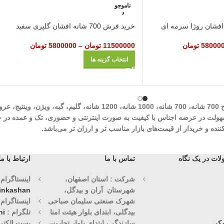
ناموجو
د
خرید فرش 700 شانه افشان گلپری سفید
58000
تومان
11500000
تومان
–
5800000
تومان
انتخاب گزینه ها
شرکت مهرآوران فیض کاشان در زمینه تولید انواع فرش‌های ماشینی نظیر طرح 700 شان
وران فیض کاشان با سابقه درخشان 30 ساله با هدف سهولت در عرضه اجناس با کیفیت به صورت اینترنتی و حض
ه و خریدار از قیمت‌های بازار مناسب تر و ارزان تر می‌باشد.
ات در یک نگاه
تماس با ما
ارتباط با ما
شرکت : استان اصفهان،
اینستاگرام (1)
شهرستان آران و بیدگل،
vinkashan
شهرک صنعتی سلیمان صباحی
اینستاگرام (2)
بیدگلی، ابتدای بلوار هیئت امنا
تلگرام :
ni
کی
سازندگی، ابتدای بلوار تجارت،
پست الکترو