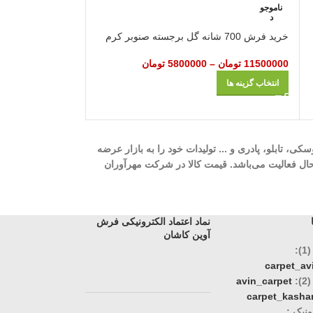
ناموجو
ناموجو
د
د
خرید فرش 700 شانه گل‌ برجسته صنوبر کرم
خرید فرش 1000 شانه آرتین دلفینی
11500000
تومان
–
5800000
تومان
8800000
تومان
–
انتخاب گزینه ها
انتخاب گزینه ها
ه، 700 شانه، 1000 شانه، 1200 شانه، گلیم، گبه، ویژن، وینتیج، عروسکی، تابلو، پادری و ... تولیدات خود را به بازار عرضه
وری، تک و عمده در حال فعالیت می‌باشد. قیمت کالا در شرکت مهرآوران
نماد اعتماد الکترونیکی فرش
آوین کاشان
:
carpet_a
:
avin_carpet
carpet_kasha
نیک :