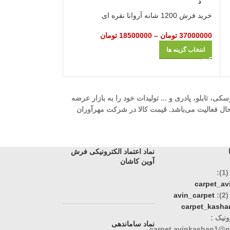
د
د
خرید فرش 1200 شانه آروانا نقره‌ ای
خرید فرش 1200 شانه افشان حریر مهتاب آبی
37000000
تومان
–
18500000
تومان
37000000
تومان
–
انتخاب گزینه ها
انتخاب گزینه ها
ه، 700 شانه، 1000 شانه، 1200 شانه، گلیم، گبه، ویژن، وینتیج، عروسکی، تابلو، پادری و ... تولیدات خود را به بازار عرضه
وری، تک و عمده در حال فعالیت می‌باشد. قیمت کالا در شرکت مهرآوران
نماد اعتماد الکترونیکی فرش
آوین کاشان
:
carpet_a
:
avin_carpet
carpet_kasha
نیک :
نماد ساماندهی
carpet.avinkashan1@g