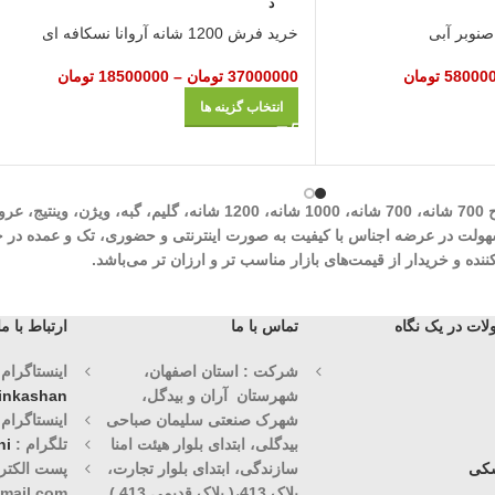
د
خرید فرش 1200 شانه آروانا نسکافه ای
58000
تومان
37000000
تومان
–
18500000
تومان
انتخاب گزینه ها
شرکت مهرآوران فیض کاشان در زمینه تولید انواع فرش‌های ماشینی نظیر طرح 700 شان
وران فیض کاشان با سابقه درخشان 30 ساله با هدف سهولت در عرضه اجناس با کیفیت به صورت اینترنتی و حض
ه و خریدار از قیمت‌های بازار مناسب تر و ارزان تر می‌باشد.
ات در یک نگاه
تماس با ما
ارتباط با ما
شرکت : استان اصفهان،
اینستاگرام (1)
شهرستان آران و بیدگل،
vinkashan
شهرک صنعتی سلیمان صباحی
اینستاگرام (2)
بیدگلی، ابتدای بلوار هیئت امنا
تلگرام :
ni
کی
سازندگی، ابتدای بلوار تجارت،
پست الکترو
پلاک 413،( پلاک قدیمی 413 )
mail.com