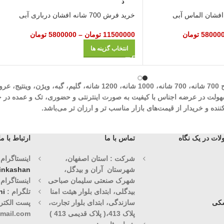
د
خرید فرش 700 شانه افشان درباری آبی
58000
تومان
11500000
تومان
–
5800000
تومان
انتخاب گزینه ها
شرکت مهرآوران فیض کاشان در زمینه تولید انواع فرش‌های ماشینی نظیر طرح 700 شان
وران فیض کاشان با سابقه درخشان 30 ساله با هدف سهولت در عرضه اجناس با کیفیت به صورت اینترنتی و حض
ه و خریدار از قیمت‌های بازار مناسب تر و ارزان تر می‌باشد.
ات در یک نگاه
تماس با ما
ارتباط با ما
شرکت : استان اصفهان،
اینستاگرام (1)
شهرستان آران و بیدگل،
vinkashan
شهرک صنعتی سلیمان صباحی
اینستاگرام (2)
بیدگلی، ابتدای بلوار هیئت امنا
تلگرام :
ni
کی
سازندگی، ابتدای بلوار تجارت،
پست الکترو
پلاک 413،( پلاک قدیمی 413 )
mail.com