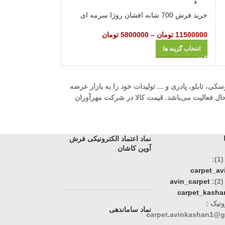
د
د
خرید فرش 700 شانه افشان روژا سرمه ای
خرید فرش 700 شانه گل‌ برجسته صنوبر کرم
11500000
تومان
–
5800000
تومان
11500000
تومان
–
انتخاب گزینه ها
انتخاب گزینه ها
ه، 700 شانه، 1000 شانه، 1200 شانه، گلیم، گبه، ویژن، وینتیج، عروسکی، تابلو، پادری و ... تولیدات خود را به بازار عرضه
وری، تک و عمده در حال فعالیت می‌باشد. قیمت کالا در شرکت مهرآوران
نماد اعتماد الکترونیکی فرش
آوین کاشان
:
carpet_a
:
avin_carpet
carpet_kasha
نیک :
نماد ساماندهی
carpet.avinkashan1@g