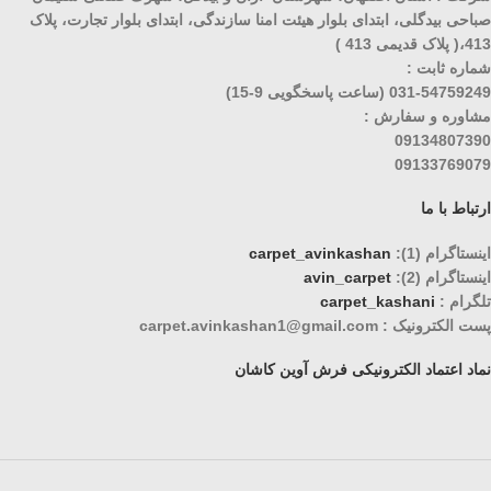
صباحی بیدگلی، ابتدای بلوار هیئت امنا سازندگی، ابتدای بلوار تجارت، پلاک
413،( پلاک قدیمی 413 )
شماره ثابت :
031-54759249 (ساعت پاسخگویی 9-15)
مشاوره و سفارش :
09134807390
09133769079
ارتباط با ما
اینستاگرام (1):
carpet_avinkashan
اینستاگرام (2):
avin_carpet
تلگرام :
carpet_kashani
پست الکترونیک : carpet.avinkashan1@gmail.com
نماد اعتماد الکترونیکی فرش آوین کاشان