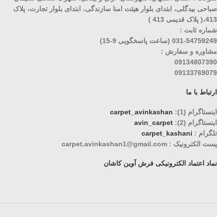
صباحی بیدگلی، ابتدای بلوار هیئت امنا سازندگی، ابتدای بلوار تجارت، پلاک
413،( پلاک قدیمی 413 )
شماره ثابت :
031-54759249 (ساعت پاسخگویی 9-15)
مشاوره و سفارش :
09134807390
09133769079
ارتباط با ما
اینستاگرام (1):
carpet_avinkashan
اینستاگرام (2):
avin_carpet
تلگرام :
carpet_kashani
پست الکترونیک : carpet.avinkashan1@gmail.com
نماد اعتماد الکترونیکی فرش آوین کاشان