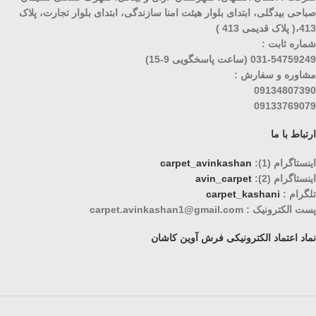
صباحی بیدگلی، ابتدای بلوار هیئت امنا سازندگی، ابتدای بلوار تجارت، پلاک
413،( پلاک قدیمی 413 )
شماره ثابت :
031-54759249 (ساعت پاسخگویی 9-15)
مشاوره و سفارش :
09134807390
09133769079
ارتباط با ما
اینستاگرام (1):
carpet_avinkashan
اینستاگرام (2):
avin_carpet
تلگرام :
carpet_kashani
پست الکترونیک : carpet.avinkashan1@gmail.com
نماد اعتماد الکترونیکی فرش آوین کاشان