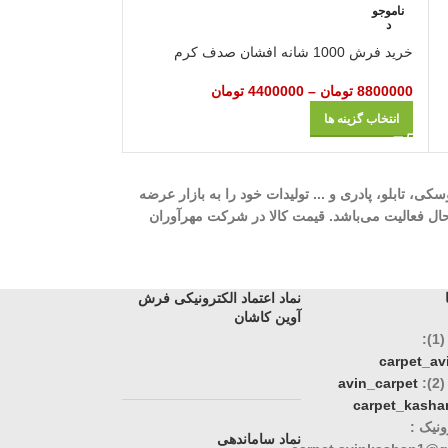
ناموجو
ناموجو
د
د
خرید فرش 1000 شانه افشان صدف کرم
خرید فرش 1200 شانه افشان پاکدست آبی
8800000
تومان
–
4400000
تومان
37000000
تومان
–
انتخاب گزینه ها
انتخاب گزینه ها
ه، 700 شانه، 1000 شانه، 1200 شانه، گلیم، گبه، ویژن، وینتیج، عروسکی، تابلو، پادری و ... تولیدات خود را به بازار عرضه
وری، تک و عمده در حال فعالیت می‌باشد. قیمت کالا در شرکت مهرآوران
نماد اعتماد الکترونیکی فرش
آوین کاشان
:
carpet_a
:
avin_carpet
carpet_kasha
نیک :
نماد ساماندهی