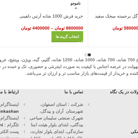
ناموجو
د
خرید فرش 1000 شانه آرتین دلفینی
58000
تومان
8800000
تومان
–
4400000
تومان
انتخاب گزینه ها
شرکت مهرآوران فیض کاشان در زمینه تولید انواع فرش‌های ماشینی نظیر طرح 700 شان
وران فیض کاشان با سابقه درخشان 30 ساله با هدف سهولت در عرضه اجناس با کیفیت به صورت اینترنتی و حض
ه و خریدار از قیمت‌های بازار مناسب تر و ارزان تر می‌باشد.
ات در یک نگاه
تماس با ما
ارتباط با ما
شرکت : استان اصفهان،
اینستاگرام (1)
شهرستان آران و بیدگل،
vinkashan
شهرک صنعتی سلیمان صباحی
اینستاگرام (2)
بیدگلی، ابتدای بلوار هیئت امنا
تلگرام :
ni
کی
سازندگی، ابتدای بلوار تجارت،
پست الکترو