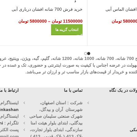
د
خرید فرش 700 شانه افشان درباری آبی
58000
تومان
11500000
تومان
–
5800000
تومان
انتخاب گزینه ها
شرکت مهرآوران فیض کاشان در زمینه تولید انواع فرش‌های ماشینی نظیر طرح 700 شان
وران فیض کاشان با سابقه درخشان 30 ساله با هدف سهولت در عرضه اجناس با کیفیت به صورت اینترنتی و حض
ه و خریدار از قیمت‌های بازار مناسب تر و ارزان تر می‌باشد.
ات در یک نگاه
تماس با ما
ارتباط با ما
شرکت : استان اصفهان،
اینستاگرام (1)
شهرستان آران و بیدگل،
vinkashan
شهرک صنعتی سلیمان صباحی
اینستاگرام (2)
بیدگلی، ابتدای بلوار هیئت امنا
تلگرام :
ni
کی
سازندگی، ابتدای بلوار تجارت،
پست الکترو
پلاک 413،( پلاک قدیمی 413 )
mail.com