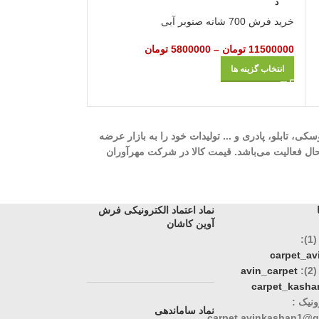
د
د
خرید فرش 700 شانه صنوبر آبی
خرید
ای
11500000
تومان
–
5800000
تومان
11500000
تومان
–
انتخاب گزینه ها
انتخاب گزینه ها
ه، 700 شانه، 1000 شانه، 1200 شانه، گلیم، گبه، ویژن، وینتیج، عروسکی، تابلو، پادری و ... تولیدات خود را به بازار عرضه
وری، تک و عمده در حال فعالیت می‌باشد. قیمت کالا در شرکت مهرآوران
نماد اعتماد الکترونیکی فرش
آوین کاشان
:
carpet_a
:
avin_carpet
carpet_kasha
نیک :
نماد ساماندهی
carpet.avinkashan1@g