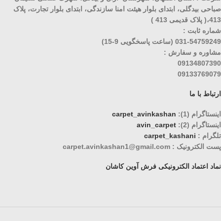
صباحی بیدگلی، ابتدای بلوار هیئت امنا سازندگی، ابتدای بلوار تجارت، پلاک
413،( پلاک قدیمی 413 )
شماره ثابت :
031-54759249 (ساعت پاسخگویی 9-15)
مشاوره و سفارش :
09134807390
09133769079
ارتباط با ما
اینستاگرام (1):
carpet_avinkashan
اینستاگرام (2):
avin_carpet
تلگرام :
carpet_kashani
پست الکترونیک : carpet.avinkashan1@gmail.com
نماد اعتماد الکترونیکی فرش آوین کاشان