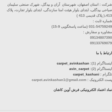
شرکت : استان اصفهان، شهرستان آران و بیدگل، شهرک صنعتی سلیمان
صباحی بیدگلی، ابتدای بلوار هیئت امنا سازندگی، ابتدای بلوار تجارت، پلاک
413،( پلاک قدیمی 413 )
شماره ثابت :
031-54759249 (ساعت پاسخگویی 9-15)
مشاوره و سفارش :
09134807390
09133769079
ارتباط با ما
اینستاگرام (1):
carpet_avinkashan
اینستاگرام (2):
avin_carpet
تلگرام :
carpet_kashani
پست الکترونیک : carpet.avinkashan1@gmail.com
نماد اعتماد الکترونیکی فرش آوین کاشان