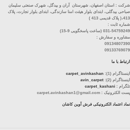
شرکت : استان اصفهان، شهرستان آران و بیدگل، شهرک صنعتی سلیمان
صباحی بیدگلی، ابتدای بلوار هیئت امنا سازندگی، ابتدای بلوار تجارت، پلاک
413،( پلاک قدیمی 413 )
شماره ثابت :
031-54759249 (ساعت پاسخگویی 9-15)
مشاوره و سفارش :
09134807390
09133769079
ارتباط با ما
اینستاگرام (1):
carpet_avinkashan
اینستاگرام (2):
avin_carpet
تلگرام :
carpet_kashani
پست الکترونیک : carpet.avinkashan1@gmail.com
نماد اعتماد الکترونیکی فرش آوین کاشان