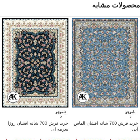
محصولات مشابه
ناموجو
ناموجو
د
د
خرید فرش 700 شانه افشان الماس
خرید فرش 700 شانه افشان روژا
آبی
سرمه ای