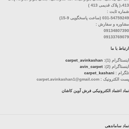
413،( پلاک قدیمی 413 )
شماره ثابت :
031-54759249 (ساعت پاسخگویی 9-15)
مشاوره و سفارش :
09134807390
09133769079
ارتباط با ما
اینستاگرام (1):
carpet_avinkashan
اینستاگرام (2):
avin_carpet
تلگرام :
carpet_kashani
پست الکترونیک : carpet.avinkashan1@gmail.com
نماد اعتماد الکترونیکی فرش آوین کاشان
نماد ساماندهی