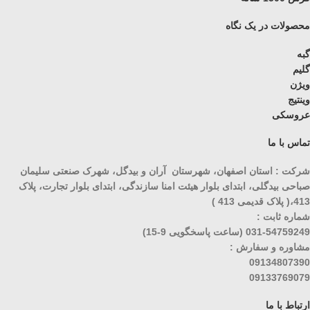
محصولات در یک نگاه
گبه
گلیم
ویژن
وینتیج
عروسکی
تماس با ما
شرکت : استان اصفهان، شهرستان آران و بیدگل، شهرک صنعتی سلیمان
صباحی بیدگلی، ابتدای بلوار هیئت امنا سازندگی، ابتدای بلوار تجارت، پلاک
413،( پلاک قدیمی 413 )
شماره ثابت :
031-54759249 (ساعت پاسخگویی 9-15)
مشاوره و سفارش :
09134807390
09133769079
ارتباط با ما