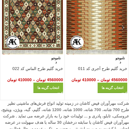
ناموجو
ناموجو
د
د
خرید گلیم طرح آجری کد 011
خرید گلیم طرح الماس کد 022
4560000
تومان
–
410000
تومان
4560000
تومان
–
410000
تومان
انتخاب گزینه ها
انتخاب گزینه ها
شرکت مهرآوران فیض کاشان در زمینه تولید انواع فرش‌های ماشینی نظیر
طرح 700 شانه، 700 شانه، 1000 شانه، 1200 شانه، گلیم، گبه، ویژن، وینتیج،
عروسکی، تابلو، پادری و ... تولیدات خود را به بازار عرضه می نماید . شرکت
مهرآوران فیض کاشان با سابقه درخشان 30 ساله با هدف سهولت در عرضه
اجناس با کیفیت به صورت اینترنتی و حضوری، تک و عمده در حال فعالیت