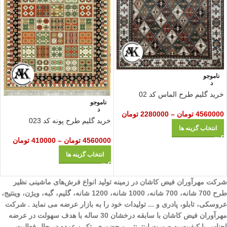
ناموجو
د
خرید گلیم طرح الماس کد 02
ناموجو
د
4560000
تومان
–
2280000
تومان
خرید گلیم طرح پونه کد 023
انتخاب گزینه ها
4560000
تومان
–
410000
تومان
انتخاب گزینه ها
شرکت مهرآوران فیض کاشان در زمینه تولید انواع فرش‌های ماشینی نظیر
طرح 700 شانه، 700 شانه، 1000 شانه، 1200 شانه، گلیم، گبه، ویژن، وینتیج،
عروسکی، تابلو، پادری و ... تولیدات خود را به بازار عرضه می نماید . شرکت
مهرآوران فیض کاشان با سابقه درخشان 30 ساله با هدف سهولت در عرضه
اجناس با کیفیت به صورت اینترنتی و حضوری، تک و عمده در حال فعالیت