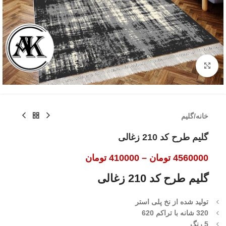
بزرگنمایی تصویر
خانه
/
گلیم
گلیم طرح کد 210 زغالی
4560000
تومان
–
410000
تومان
گلیم طرح کد 210 زغالی
تولید شده از نخ پلی استر
320 شانه با تراکم 620
5 رنگ