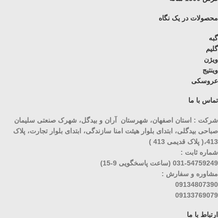
محصولات در یک نگاه
گبه
گلیم
ویژن
وینتیج
عروسکی
تماس با ما
شرکت : استان اصفهان، شهرستان آران و بیدگل، شهرک صنعتی سلیمان
صباحی بیدگلی، ابتدای بلوار هیئت امنا سازندگی، ابتدای بلوار تجارت، پلاک
413،( پلاک قدیمی 413 )
شماره ثابت :
031-54759249 (ساعت پاسخگویی 9-15)
مشاوره و سفارش :
09134807390
09133769079
ارتباط با ما