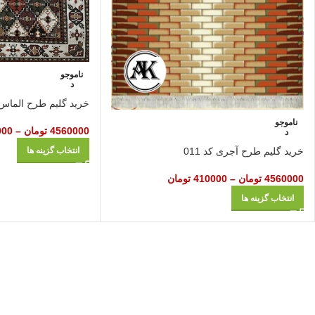
ناموجو
د
خرید گلیم طرح الماس ک
ناموجو
4560000
تومان
–
000
د
خرید گلیم طرح آجری کد 011
انتخاب گزینه ها
4560000
تومان
–
410000
تومان
انتخاب گزینه ها
می نماید . شرکت مهرآ
فیض کاشان به دلیل عرضه مستقیم از کارخانه و حذف شدن واسطه بین تولید کنند