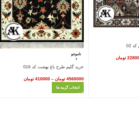
د 02
ناموجو
2280
تومان
د
خرید گلیم طرح باغ بهشت کد 016
4560000
تومان
–
410000
تومان
انتخاب گزینه ها
شرکت مهرآوران فیض کاشان در زمینه تولید انواع فرش‌های ماشینی نظیر طرح 700 شان
وران فیض کاشان با سابقه درخشان 30 ساله با هدف سهولت در عرضه اجناس با کیفیت به صورت اینترنتی و حض
ه و خریدار از قیمت‌های بازار مناسب تر و ارزان تر می‌باشد.